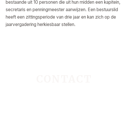
bestaande uit 10 personen die uit hun midden een kapitein,
secretaris en penningmeester aanwijzen. Een bestuurslid
heeft een zittingsperiode van drie jaar en kan zich op de
jaarvergadering herkiesbaar stellen.
CONTACT
Mocht u vragen hebben, dan kunt u ons eenvoudig
bereiken via het volgende e‑mailadres:
info@jonkheidnoorbeek.nl.
Wilt u een van de bestuursleden persoonlijk contacteren,
dan kan dat ook door op de onderstaande knop te klikken.