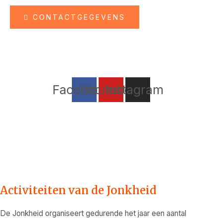
CONTACTGEGEVENS
U kunt al het nieuws en de activiteiten van de Jonkheid
eenvoudig volgen via onze sociale media.
Klik op de onderstaande buttons voor meer informatie.
Facebook
Youtube
Instagram
Activiteiten van de Jonkheid
De Jonkheid organiseert gedurende het jaar een aantal